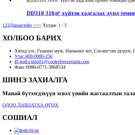
DD310 310㎡ хүйтэн хадгалах дунд темпе
1
2
3
Дараагийн >
>>
Хуудас 1 / 3
ХОЛБОО БАРИХ
Хятад улс, Гуанши муж, Наньнин хот, Сисянгтан дүүрэг, С
Утас:
400-0080-256
И-мэйл:
info01@coolerfreezerunit.com
Факс:
0086-0771-3868534
ШИНЭ ЗАХИАЛГА
Манай бүтээгдэхүүн эсвэл үнийн жагсаалтын талаа
ОДОО ЛАВЛАГАА ӨГӨХ
СОШИАЛ