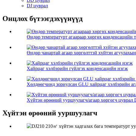
DD цуврал
DJ цуврал
Онцлох бүтээгдэхүүнүүд
Өндөр температурт агаараар хөргөх конденсацийн
Өндөр чанартай агаар хөргөлттэй хүйтэн агуулахын 
Хайрцаг хэлбэрийн гүйлгэх конденсацийн нэгж
Хөлдөөгчинд зориулсан GLU хайрцаг хэлбэрийн аг
Хүйтэн өрөөний ууршуулагч/агаар хөргөгч цуврал 
Хүйтэн өрөөний ууршуулагч