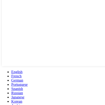
English
French
German
Portuguese
Spanish
Russian
Japanese
Korean