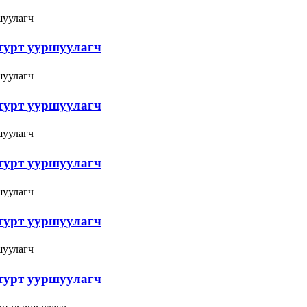
атурт ууршуулагч
атурт ууршуулагч
атурт ууршуулагч
атурт ууршуулагч
атурт ууршуулагч