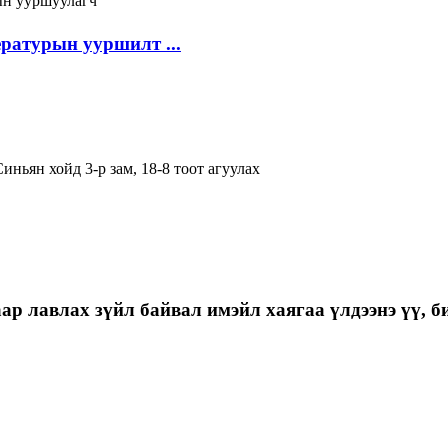
ратурын ууршилт ...
иньян хойд 3-р зам, 18-8 тоот агуулах
р лавлах зүйл байвал имэйл хаягаа үлдээнэ үү, би