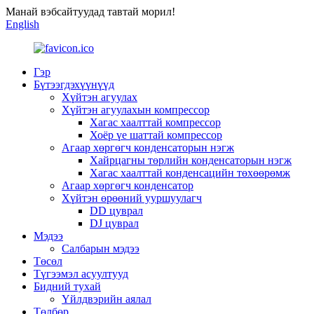
Манай вэбсайтуудад тавтай морил!
English
Гэр
Бүтээгдэхүүнүүд
Хүйтэн агуулах
Хүйтэн агуулахын компрессор
Хагас хаалттай компрессор
Хоёр үе шаттай компрессор
Агаар хөргөгч конденсаторын нэгж
Хайрцагны төрлийн конденсаторын нэгж
Хагас хаалттай конденсацийн төхөөрөмж
Агаар хөргөгч конденсатор
Хүйтэн өрөөний ууршуулагч
DD цуврал
DJ цуврал
Мэдээ
Салбарын мэдээ
Төсөл
Түгээмэл асуултууд
Бидний тухай
Үйлдвэрийн аялал
Төлбөр