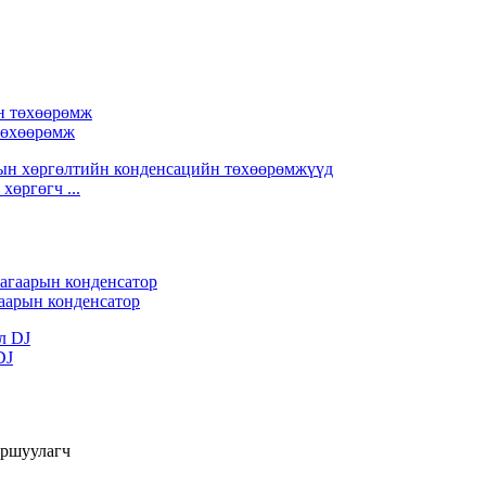
 төхөөрөмж
хөргөгч ...
аарын конденсатор
DJ