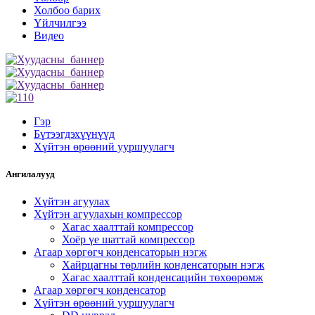
Холбоо барих
Үйлчилгээ
Видео
Гэр
Бүтээгдэхүүнүүд
Хүйтэн өрөөний ууршуулагч
Ангилалууд
Хүйтэн агуулах
Хүйтэн агуулахын компрессор
Хагас хаалттай компрессор
Хоёр үе шаттай компрессор
Агаар хөргөгч конденсаторын нэгж
Хайрцагны төрлийн конденсаторын нэгж
Хагас хаалттай конденсацийн төхөөрөмж
Агаар хөргөгч конденсатор
Хүйтэн өрөөний ууршуулагч