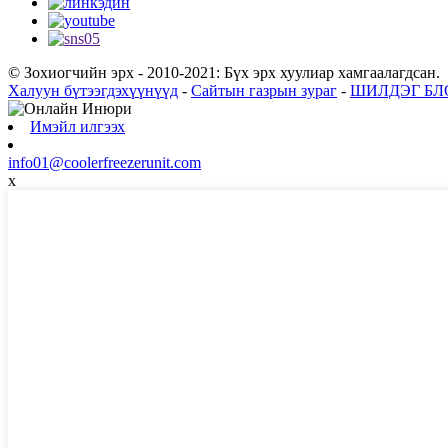
© Зохиогчийн эрх - 2010-2021: Бүх эрх хуулиар хамгаалагдсан.
Халуун бүтээгдэхүүнүүд
-
Сайтын газрын зураг
-
ШИЛДЭГ БЛ
Имэйл илгээх
info01@coolerfreezerunit.com
x