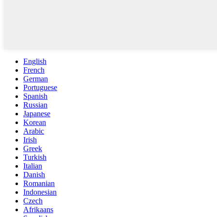
English
French
German
Portuguese
Spanish
Russian
Japanese
Korean
Arabic
Irish
Greek
Turkish
Italian
Danish
Romanian
Indonesian
Czech
Afrikaans