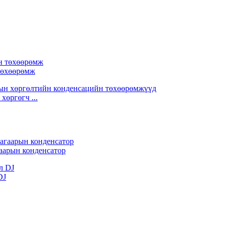
 төхөөрөмж
хөргөгч ...
аарын конденсатор
DJ