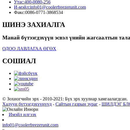
Утас:
400-0080-256
И-мэйл:
info01@coolerfreezerunit.com
Факс:
0086-0771-3868534
ШИНЭ ЗАХИАЛГА
Манай бүтээгдэхүүн эсвэл үнийн жагсаалтын талаа
ОДОО ЛАВЛАГАА ӨГӨХ
СОШИАЛ
© Зохиогчийн эрх - 2010-2021: Бүх эрх хуулиар хамгаалагдсан.
Халуун бүтээгдэхүүнүүд
-
Сайтын газрын зураг
-
ШИЛДЭГ БЛ
Имэйл илгээх
info01@coolerfreezerunit.com