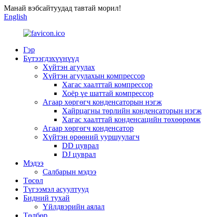
Манай вэбсайтуудад тавтай морил!
English
Гэр
Бүтээгдэхүүнүүд
Хүйтэн агуулах
Хүйтэн агуулахын компрессор
Хагас хаалттай компрессор
Хоёр үе шаттай компрессор
Агаар хөргөгч конденсаторын нэгж
Хайрцагны төрлийн конденсаторын нэгж
Хагас хаалттай конденсацийн төхөөрөмж
Агаар хөргөгч конденсатор
Хүйтэн өрөөний ууршуулагч
DD цуврал
DJ цуврал
Мэдээ
Салбарын мэдээ
Төсөл
Түгээмэл асуултууд
Бидний тухай
Үйлдвэрийн аялал
Төлбөр