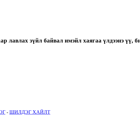
р лавлах зүйл байвал имэйл хаягаа үлдээнэ үү, би
ОГ
-
ШИЛДЭГ ХАЙЛТ