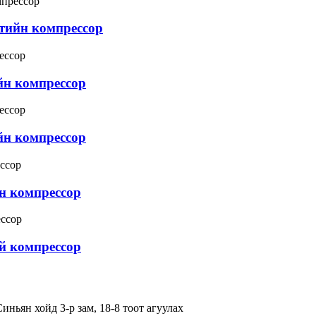
лтийн компрессор
йн компрессор
йн компрессор
н компрессор
й компрессор
иньян хойд 3-р зам, 18-8 тоот агуулах