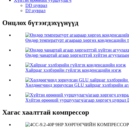
Хүйтэн өрөөний ууршуулагч
DD цуврал
DJ цуврал
Онцлох бүтээгдэхүүнүүд
Өндөр температурт агаараар хөргөх конденсацийн
Өндөр чанартай агаар хөргөлттэй хүйтэн агуулахын 
Хайрцаг хэлбэрийн гүйлгэх конденсацийн нэгж
Хөлдөөгчинд зориулсан GLU хайрцаг хэлбэрийн аг
Хүйтэн өрөөний ууршуулагч/агаар хөргөгч цуврал 
Хагас хаалттай компрессор