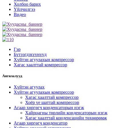
Холбоо барих
Үйлчилгээ
Видео
Гэр
Бүтээгдэхүүнүүд
Хүйтэн агуулахын компрессор
Хагас хаалттай компрессор
Ангилалууд
Хүйтэн агуулах
Хүйтэн агуулахын компрессор
Хагас хаалттай компрессор
Хоёр үе шаттай компрессор
Агаар хөргөгч конденсаторын нэгж
Хайрцагны төрлийн конденсаторын нэгж
Хагас хаалттай конденсацийн төхөөрөмж
Агаар хөргөгч конденсатор