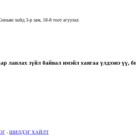
иньян хойд 3-р зам, 18-8 тоот агуулах
р лавлах зүйл байвал имэйл хаягаа үлдээнэ үү, би
ОГ
-
ШИЛДЭГ ХАЙЛТ