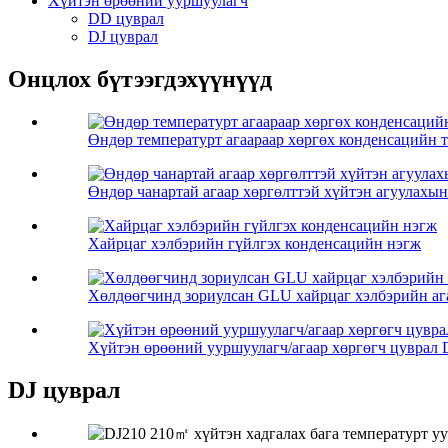
Хүйтэн өрөөний ууршуулагч
DD цуврал
DJ цуврал
Онцлох бүтээгдэхүүнүүд
Өндөр температурт агаараар хөргөх конденсацийн
Өндөр чанартай агаар хөргөлттэй хүйтэн агуулахын 
Хайрцаг хэлбэрийн гүйлгэх конденсацийн нэгж
Хөлдөөгчинд зориулсан GLU хайрцаг хэлбэрийн аг
Хүйтэн өрөөний ууршуулагч/агаар хөргөгч цуврал 
DJ цуврал