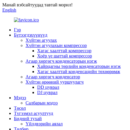
Манай вэбсайтуудад тавтай морил!
English
Гэр
Бүтээгдэхүүнүүд
Хүйтэн агуулах
Хүйтэн агуулахын компрессор
Хагас хаалттай компрессор
Хоёр үе шаттай компрессор
Агаар хөргөгч конденсаторын нэгж
Хайрцагны төрлийн конденсаторын нэгж
Хагас хаалттай конденсацийн төхөөрөмж
Агаар хөргөгч конденсатор
Хүйтэн өрөөний ууршуулагч
DD цуврал
DJ цуврал
Мэдээ
Салбарын мэдээ
Төсөл
Түгээмэл асуултууд
Бидний тухай
Үйлдвэрийн аялал
Төлбөр