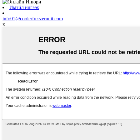
Имэйл илгээх
info01@coolerfreezerunit.com
x