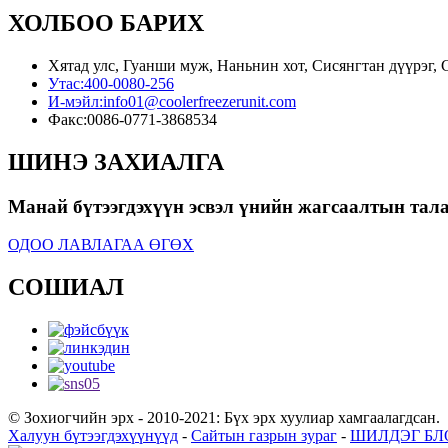
ХОЛБОО БАРИХ
Хятад улс, Гуанши муж, Наньнин хот, Сисянгтан дүүрэг, С
Утас:
400-0080-256
И-мэйл:
info01@coolerfreezerunit.com
Факс:
0086-0771-3868534
ШИНЭ ЗАХИАЛГА
Манай бүтээгдэхүүн эсвэл үнийн жагсаалтын талаа
ОДОО ЛАВЛАГАА ӨГӨХ
СОШИАЛ
© Зохиогчийн эрх - 2010-2021: Бүх эрх хуулиар хамгаалагдсан.
Халуун бүтээгдэхүүнүүд
-
Сайтын газрын зураг
-
ШИЛДЭГ БЛ