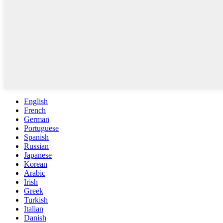
English
French
German
Portuguese
Spanish
Russian
Japanese
Korean
Arabic
Irish
Greek
Turkish
Italian
Danish