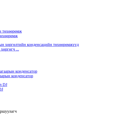
 төхөөрөмж
хөргөгч ...
аарын конденсатор
DJ