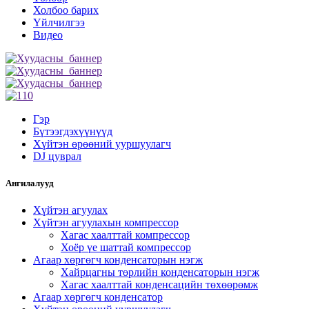
Холбоо барих
Үйлчилгээ
Видео
Гэр
Бүтээгдэхүүнүүд
Хүйтэн өрөөний ууршуулагч
DJ цуврал
Ангилалууд
Хүйтэн агуулах
Хүйтэн агуулахын компрессор
Хагас хаалттай компрессор
Хоёр үе шаттай компрессор
Агаар хөргөгч конденсаторын нэгж
Хайрцагны төрлийн конденсаторын нэгж
Хагас хаалттай конденсацийн төхөөрөмж
Агаар хөргөгч конденсатор